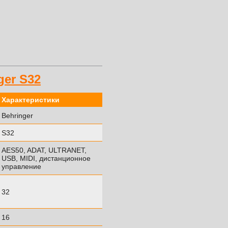
er S32
Характеристики
Behringer
S32
AES50, ADAT, ULTRANET,
USB, MIDI, дистанционное
управление
32
16