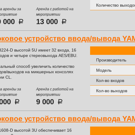
Количество выходо
а аренды за
Аренда с работой на
оприятие
мероприятии
0 000
13 000
эковое устройство ввода/вывода YA
3224-D высотой 5U имеет 32 входа, 16
одов и четыре стереовыхода AES/EBU.
Производитель
альный способ увеличить количество
Модель
дов/выходов на микшерных консолях
ии CL.
Кол-во входов
а аренды за
Аренда с работой на
Кол-во выходов
оприятие
мероприятии
 000
9 000
эковое устройство ввода/вывода YA
1608-D высотой 3U обеспечивает 16