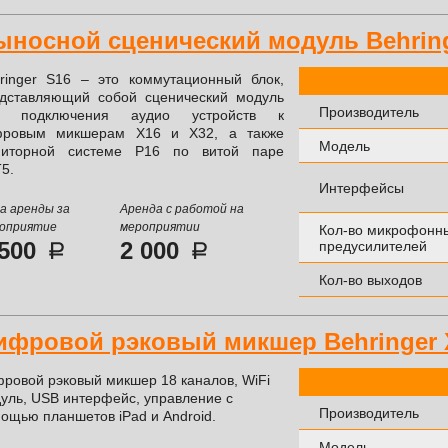
ыносной сценический модуль Behring
ringer S16 – это коммутационный блок,
дставляющий собой сценический модуль
Производитель
я подключения аудио устройств к
фровым микшерам X16 и X32, а также
Модель
ниторной системе P16 по витой паре
T5.
Интерфейсы
а аренды за
Аренда с работой на
оприятие
мероприятии
Кол-во микрофонн
 500
2 000
предусилителей
Кол-во выходов
ифровой рэковый микшер Behringer 
ровой рэковый микшер 18 каналов, WiFi
уль, USB интерфейс, управление с
Производитель
ощью планшетов iPad и Android.
Модель