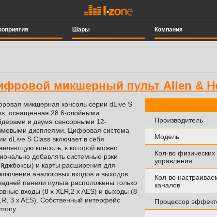
роприятия
Шары
Компания
ифровой микшерный пульт Allen & He
ровая микшерная консоль серии dLive S
ss, оснащенная 28 6-слойными
Производитель
дерами и двумя сенсорными 12-
мовыми дисплеями. Цифровая система
Модель
ии dLive S Class включает в себя
авляющую консоль, к которой можно
Кол-во физических
ионально добавлять системные рэки
управления
ейджбоксы) и карты расширения для
ключения аналоговых входов и выходов.
Кол-во настраивае
задней панели пульта расположены только
каналов
овные входы (8 х XLR,2 x AES) и выходы (8
LR, 3 x AES). Собственный интерфейс
Процессор эффект
mony.