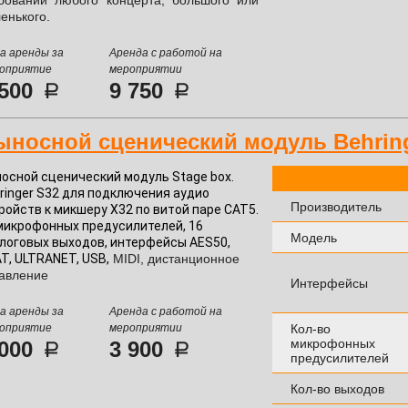
бований любого концерта, большого или
енького.
а аренды за
Аренда с работой на
оприятие
мероприятии
 500
9 750
ыносной сценический модуль Behring
осной сценический модуль Stage box. 
ringer S32 для подключения аудио 
Производитель
ройств к микшеру X32 по витой паре CAT5. 
микрофонных предусилителей, 16 
Модель
логовых выходов, интерфейсы AES50, 
T, ULTRANET, USB,
MIDI, дистанционное
авление
Интерфейсы
а аренды за
Аренда с работой на
оприятие
мероприятии
Кол-во
микрофонных
 000
3 900
предусилителей
Кол-во выходов