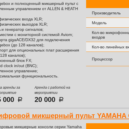
gebox и полноценный микшерный пульт с
ленным управлением от ALLEN & HEATH
Производитель
физических входа XLR;
Модель
физических выходов XLR;
 и генератор сигналов;
Кол-во микрофонн
местим с мониторной системой Aviom;
входов
орта gigaACE/DX32 для подключения
gebox (до 128 каналов);
Кол-во линейных в
 порт для опциональных плат расширения
 128 каналов);
Процессор
роенный блок FX;
d clock in/out (BNC);
ленное управление;
симальная функциональность.
а аренды за
Аренда с работой на
оприятие
мероприятии
5 000
20 000
ифровой микшерный пульт YAMAHA 
ровые микшерные консоли серии Yamaha