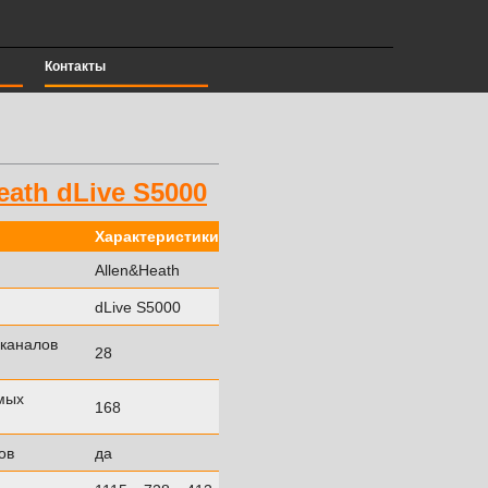
Контакты
ath dLive S5000
Характеристики
Allen&Heath
dLive S5000
 каналов
28
мых
168
ов
да