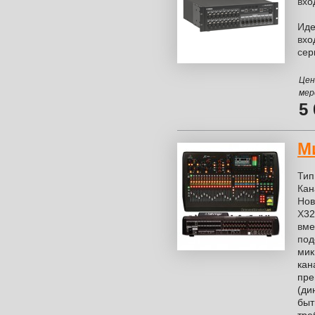
вхо
Иде
вхо
сер
Цен
мер
5
М
Тип
Кан
Нов
Х32
вме
по
мик
кан
пр
(ди
быт