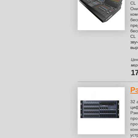
CL 
Они
ком
бе
пр
бес
CL
зв
выр
Цен
мер
1
Р
32 
циф
Рэк
про
про
кон
уст