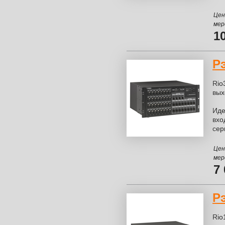
Цен
мер
1
Р
Rio
вых
Иде
вхо
сер
Цен
мер
7
Р
Rio