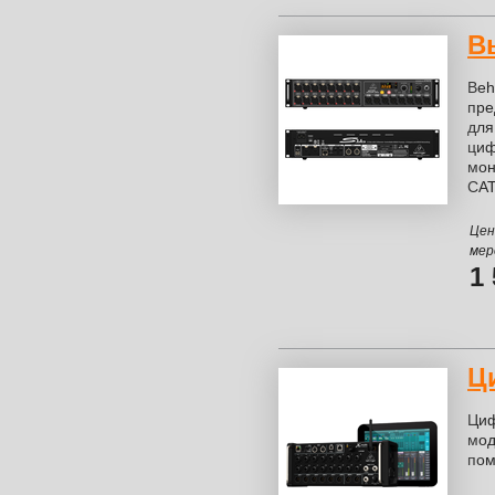
В
Beh
пре
дл
ци
мо
CA
Цен
мер
1
Ц
Циф
мод
пом