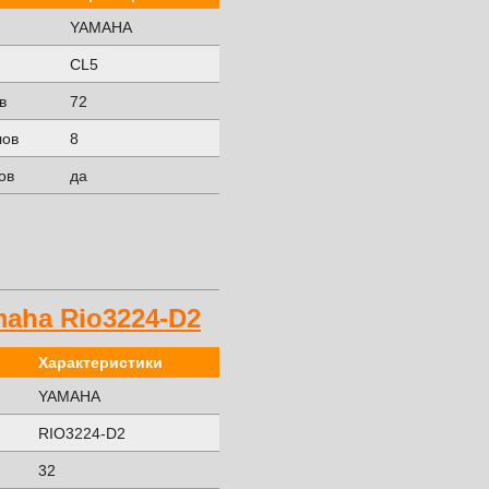
YAMAHA
CL5
в
72
лов
8
ов
да
aha Rio3224-D2
Характеристики
YAMAHA
RIO3224-D2
32