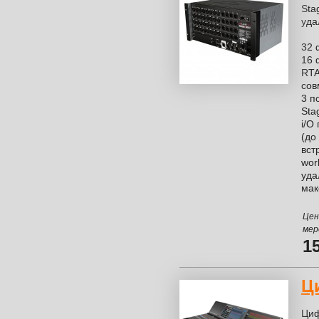
Sta
уда
32 
16 
RTA
сов
3 п
Sta
i/O
(до
вст
worl
уда
мак
Цен
мер
1
Ц
Циф