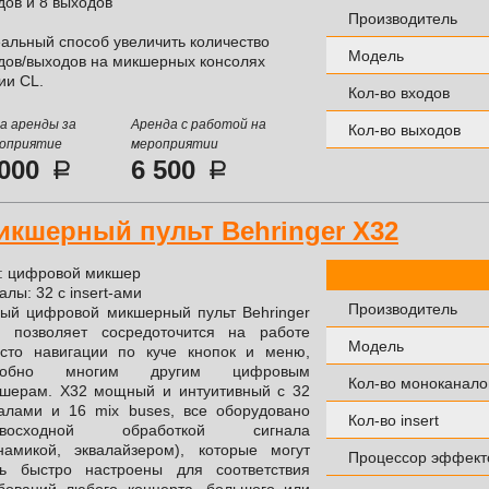
дов и 8 выходов
Производитель
альный способ увеличить количество
Модель
дов/выходов на микшерных консолях
ии CL.
Кол-во входов
а аренды за
Аренда с работой на
Кол-во выходов
оприятие
мероприятии
 000
6 500
икшерный пульт Behringer X32
: цифровой микшер
алы: 32 с insert-ами
Производитель
ый цифровой микшерный пульт Behringer
 позволяет сосредоточится на работе
Модель
сто навигации по куче кнопок и меню,
добно многим другим цифровым
Кол-во моноканало
шерам. Х32 мощный и интуитивный с 32
алами и 16 mix buses, все оборудовано
Кол-во insert
евосходной обработкой сигнала
намикой, эквалайзером), которые могут
Процессор эффект
ь быстро настроены для соответствия