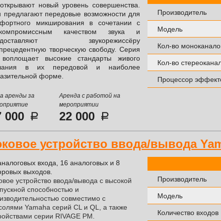
открывают новый уровень совершенства.
Производитель
 предлагают передовые возможности для
фортного микширования в сочетании с
Модель
скомпромиссным качеством звука и
едоставляют звукорежиссёру
Кол-во моноканало
прецедентную творческую свободу. Серия
 воплощает высокие стандарты живого
Кол-во стереокана
учания в их передовой и наиболее
азительной форме.
Процессор эффект
а аренды за
Аренда с работой на
оприятие
мероприятии
7 000
22 000
эковое устройство ввода/вывода Yam
аналоговых входа, 16 аналоговых и 8
ровых выходов.
Производитель
овое устройство ввода/вывода с высокой
пускной способностью и
Модель
изводительностью совместимо с
солями Yamaha серий CL и QL, а также
Количество входов
ройствами серии RIVAGE PM.