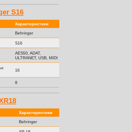
er S16
Характеристики
Behringer
S16
AES50, ADAT,
ULTRANET, USB, MIDI
ых
16
8
XR18
Характеристики
Behringer
XR 18