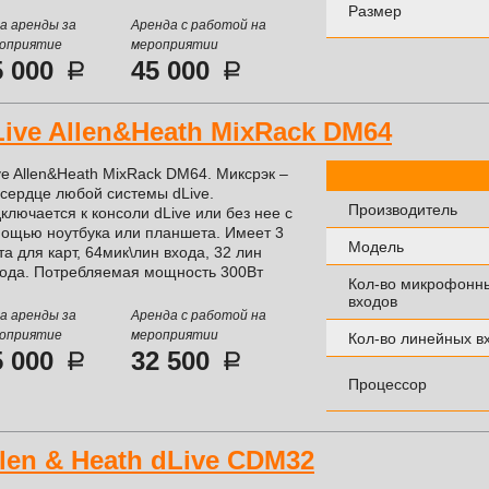
Размер
а аренды за
Аренда с работой на
оприятие
мероприятии
5 000
45 000
Live Allen&Heath MixRack DM64
ve Allen&Heath MixRack DM64. Миксрэк –
 сердце любой системы dLive.
Производитель
ключается к консоли dLive или без нее с
ощью ноутбука или планшета. Имеет 3
Модель
та для карт, 64мик\лин входа, 32 лин
ода. Потребляемая мощность 300Вт
Кол-во микрофонн
входов
а аренды за
Аренда с работой на
оприятие
мероприятии
Кол-во линейных в
5 000
32 500
Процессор
llen & Heath dLive CDM32