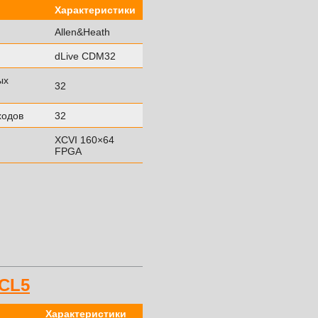
Характеристики
Allen&Heath
dLive CDM32
ых
32
ходов
32
XCVI 160×64
FPGA
CL5
Характеристики