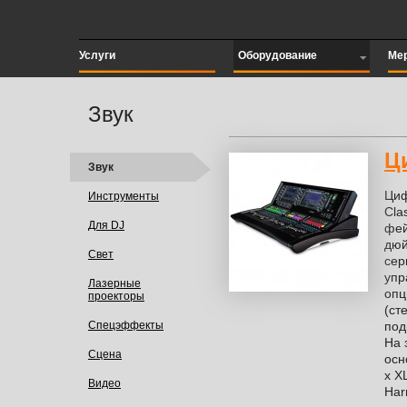
Услуги
Оборудование
Ме
Звук
Ц
Звук
Циф
Инструменты
Cla
Для DJ
фей
дюй
Свет
сер
упр
Лазерные
опц
проекторы
(ст
Спецэффекты
под
На 
Сцена
осн
х X
Видео
Har