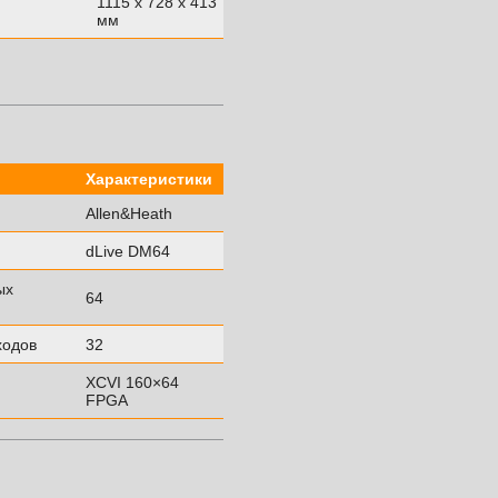
1115 х 728 х 413
мм
Характеристики
Allen&Heath
dLive DM64
ых
64
ходов
32
XCVI 160×64
FPGA