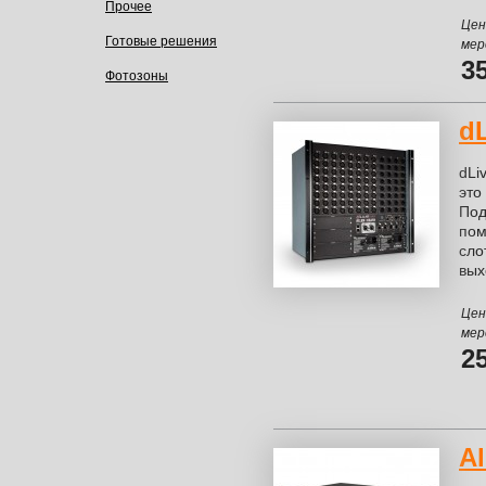
Прочее
Цен
Готовые решения
мер
3
Фотозоны
d
dLi
это
Под
пом
сло
вых
Цен
мер
2
A