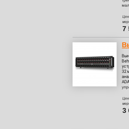
тре
мал
Цен
мер
7
В
Вын
Beh
уст
32 
ана
ADA
упр
Цен
мер
3