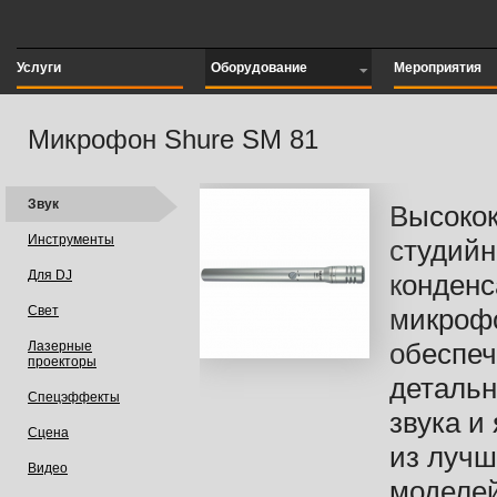
Услуги
Оборудование
Мероприятия
Микрофон Shure SM 81
Звук
Высоко
Инструменты
студий
Для DJ
конден
Свет
микроф
обеспеч
Лазерные
проекторы
детальн
Спецэффекты
звука и
Сцена
из лучш
Видео
моделей