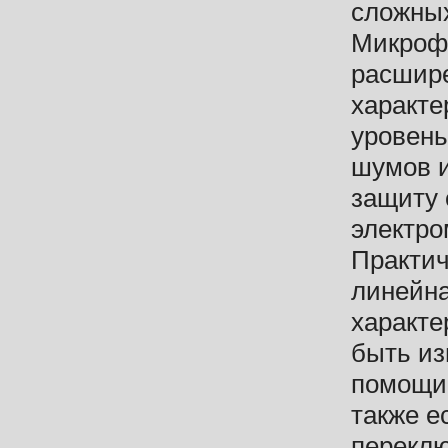
сложных
Микроф
расшир
характе
уровень
шумов 
защиту 
электро
Практич
линейна
характе
быть из
помощи
также е
перекл