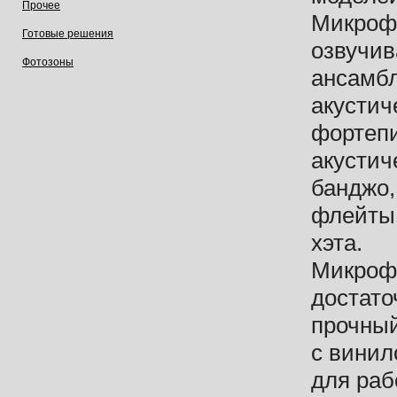
Прочее
Микроф
Готовые решения
озвучив
Фотозоны
ансамбл
акустич
фортепи
акустич
банджо,
флейты,
хэта.
Микроф
достато
прочный
с вини
для раб