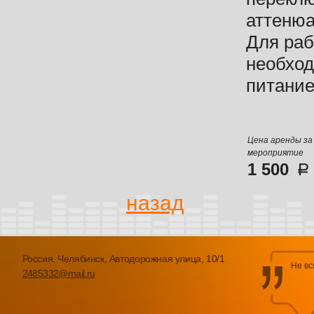
аттенюа
Для ра
необхо
питание
Цена аренды за
мероприятие
1 500
назад
Россия, Челябинск, Автодорожная улица, 10/1
Не вс
2485332@mail.ru