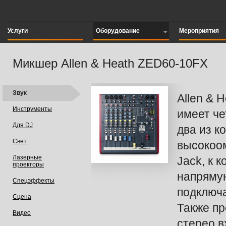
Услуги
Оборудование
Мероприятия
Микшер Allen & Heath ZED60-10FX
Звук
Allen & 
Инструменты
имеет че
Для DJ
два из 
Свет
высокоо
Лазерные
Jack, к 
проекторы
напрямую
Спецэффекты
подключа
Сцена
Также п
Видео
стерео 