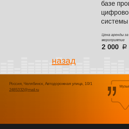
базе пр
цифрово
системы A
Цена аренды за
мероприятие
2 000
назад
Россия, Челябинск, Автодорожная улица, 10/1
Музык
2485332@mail.ru