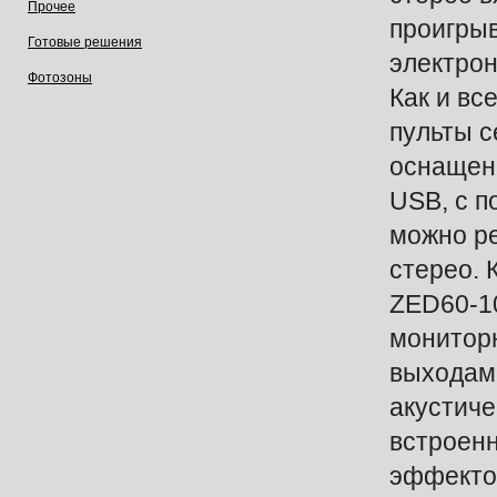
Прочее
проигры
Готовые решения
электро
Фотозоны
Как и вс
пульты с
оснащен
USB, с 
можно р
стерео. 
ZED60-1
монитор
выходам
акустиче
встроен
эффекто