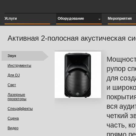
Услуги
Оборудование
Мероприятия
Активная 2-полосная акустическая с
Звук
Мощность
Инструменты
рупор с
Для DJ
для соз
Свет
и широко
Лазерные
покрытия
проекторы
вся ауд
Спецэффекты
четкий зв
Сцена
часть, к
Видео
прямо пе