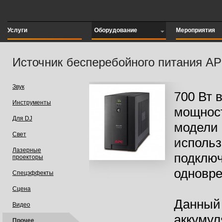
Услуги
Оборудование
Мероприятия
Источник бесперебойного питания A
Звук
700 Вт 
Инструменты
мощнос
Для DJ
модели
Свет
использ
Лазерные
подклю
проекторы
одновре
Спецэффекты
Сцена
Данный
Видео
аккумул
Прочее