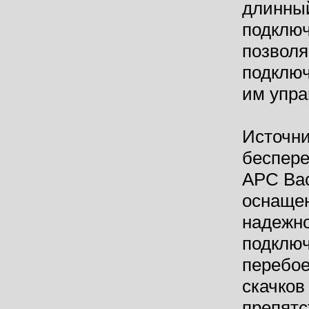
длинный
подклю
позволя
подключ
им упра
Источн
беспере
APC Ba
оснаще
надежно
подключ
перебое
скачков
препятс