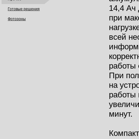
14,4 Ач
Готовые решения
при ма
Фотозоны
нагрузк
всей н
информ
коррект
работы 
При пол
на устр
работы 
увеличи
минут.
Компак