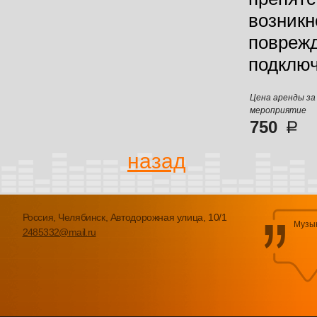
возник
повреж
подключ
Цена аренды за
мероприятие
750
назад
Россия, Челябинск, Автодорожная улица, 10/1
Музык
2485332@mail.ru