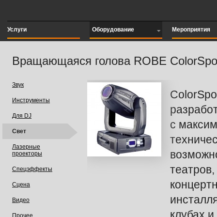
Услуги
Оборудование
Мероприятия
Вращающаяся голова ROBE ColorSpo
Звук
ColorSpo
Инструменты
разработ
Для DJ
с макси
Свет
техниче
Лазерные
возможн
проекторы
театров,
Спецэффекты
концерт
Сцена
инсталл
Видео
клубах и
Прочее