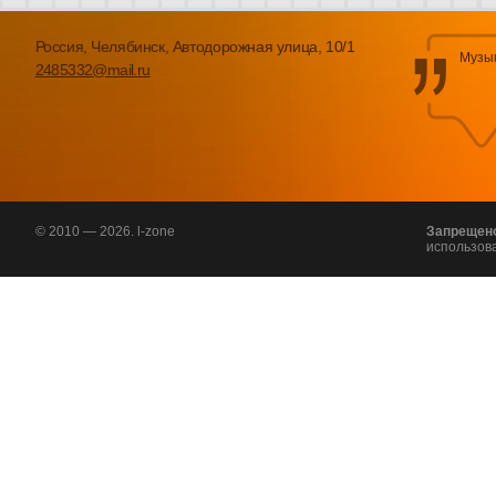
Россия, Челябинск, Автодорожная улица, 10/1
Музык
2485332@mail.ru
© 2010 — 2026. l-zone
Запрещен
использов