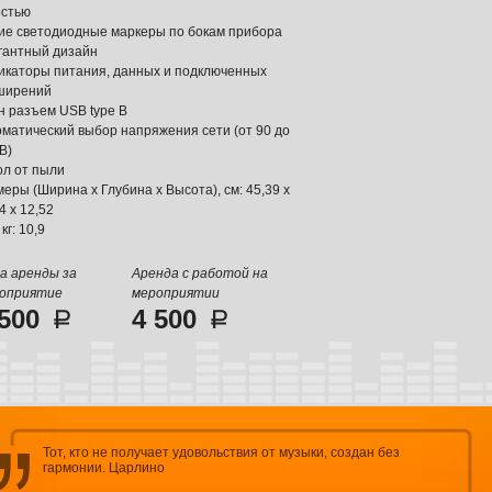
остью
ие светодиодные маркеры по бокам прибора
гантный дизайн
икаторы питания, данных и подключенных
ширений
н разъем USB type B
оматический выбор напряжения сети (от 90 до
В)
ол от пыли
еры (Ширина x Глубина x Высота), см: 45,39 x
4 x 12,52
 кг: 10,9
а аренды за
Аренда с работой на
оприятие
мероприятии
 500
4 500
Тот, кто не получает удовольствия от музыки, создан без
гармонии. Царлино