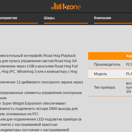
роприятия
Шары
Компания
омогательный интерфейс Road Hog Playback
Ха
 для пульта управления светом Road Hog 3/4
Производитель
FLY
ключение через USB к консолям Road Hog Full
, Hog iPC, Wholehog 3 или к компьютеру с Hog
Модель
PL
ключение 12-дюймового сенсорного экрана через
всп
Тип прибора
пул
3/4
егрированные элементы управления сенсорным
аном
 Super Widget Expansion обеспечивает
можность подключить четыре DMX-выхода для
ем, основанных на PC!
ъем для подключения LED-подсветки прибора (в
плекте) с настраиваемой яркостью
 индикаторы состояния с настраиваемой