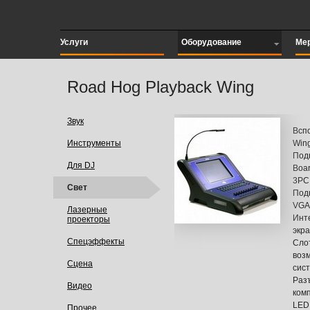
Услуги
Оборудование
Ме
Road Hog Playback Wing
Звук
Всп
Инструменты
Wing
Под
Для DJ
Boar
3PC
Свет
Под
VGA
Лазерные
Инт
проекторы
экр
Спецэффекты
Слот
воз
Сцена
сист
Раз
Видео
ком
LED
Прочее