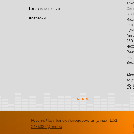
ярк
Готовые решения
Син
Эле
Фотозоны
Инд
рас
Оди
Авт
250 
Чех
Разм
38,9
Вес,
Цен
мер
3
назад
Россия, Челябинск, Автодорожная улица, 10/1
2485332@mail.ru