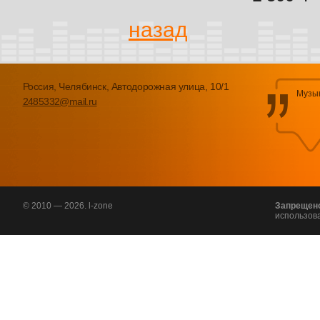
назад
Россия, Челябинск, Автодорожная улица, 10/1
Музык
2485332@mail.ru
© 2010 — 2026. l-zone
Запрещен
использов