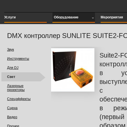
Услуги
Оборудование
Мероприятия
DMX контроллер SUNLITE SUITE2-F
Звук
Suite2
Инструменты
контрол
Для DJ
в усл
Свет
выступл
Лазерные
с пр
проекторы
обеспече
Спецэффекты
в режи
Сцена
(первы
Видео
образо
Прочее