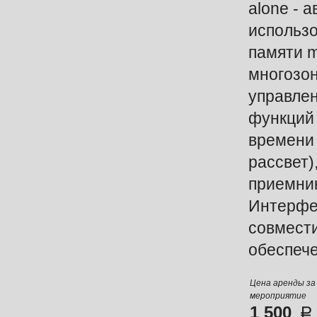
alone - 
использ
памяти m
многозо
управлен
функций
времени 
рассвет
приемник
Интерфей
совмест
обеспеч
Цена аренды за
мероприятие
1 500