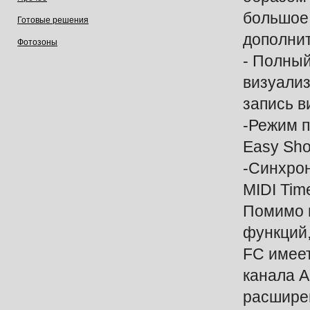
боль
Готовые решения
дополни
Фотозоны
- Полны
визуализ
запись ви
-Режим 
Easy Sh
-Синхро
MIDI Tim
Помимо 
функций,
FC имеет
канала Ar
расшире