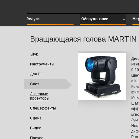
Услуги
Оборудование
Ме
Вращающаяся голова MARTIN
Звук
Дин
Инструменты
Реж
0-1
Для DJ
Цве
mire
Свет
Кол
филь
Лазерные
Мех
проекторы
Шат
Спецэффекты
эфф
мгн
Сцена
Зум
Нес
Видео
диф
Pan
Прочее