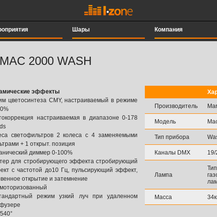
роприятия
Шары
Компания
 MAC 2000 WASH
амические эффекты
Ха
им цветосинтеза CMY, настраиваемый в режиме
Производитель
Маr
00%
токоррекция настраиваемая в диапазоне 0-178
Модель
Мa
ds
еса светофильтров 2 колеса с 4 заменяемыми
Тип прибора
Wa
трами + 1 открыт. позиция
анический диммер 0-100%
Каналы DMX
19/
тер для стробирующего эффекта стробирующий
Тип
ект с частотой до10 Гц, пульсирующий эффект,
Лампа
газ
овенное открытие и затемнение
лам
 моторизованный
тандартный режим узкий луч при удаленном
Масса
34к
фузере
 540°