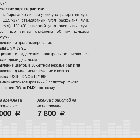
267°
ические характеристики
штабирование линзой узкий угол раскрытия луча
) 12,5°-37° стандартный угол раскрытия луча
енеля) 13°-40°; широкий угол раскрытия луча
-95°; все линзы снабжены 50 мм кольцом
ртуры
авление и программирование
алы DMX 19/21
тройка и адресация контрольное меню со
тодиодным дисплеем
вление цветом в 16-битном режиме pan и tilt
авление движением слежение и вектор
токол USITT DMX 512/1990
емник оптоизолированный сплиттер RS-485
овление ПО по DMX протоколу
а аренды за
Аренда с работой на
оприятие
мероприятии
 000
7 800