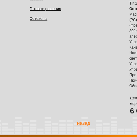
Tilt 
Готовые решения
Опт
Мас
Фотозоны
(PC
(Фр
80°
апе
Упр
Кан
Нас
све
Упра
Упр
Про
При
Обн
Цен
мер
6
назад