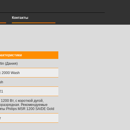
Контакты
рактеристики
tin (Дания)
c 2000 Wash
sh
21
 1200 Вт, с короткой дугой,
оразрядная. Рекомендуемые
пы Philips MSR 1200 SA/DE Gold
г