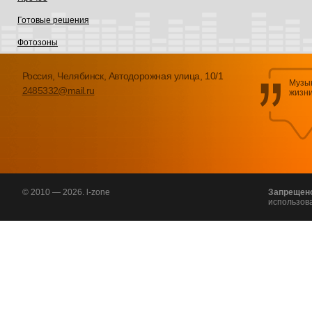
Готовые решения
Фотозоны
Россия, Челябинск, Автодорожная улица, 10/1
Музык
2485332@mail.ru
жизни
© 2010 — 2026. l-zone
Запрещен
использов