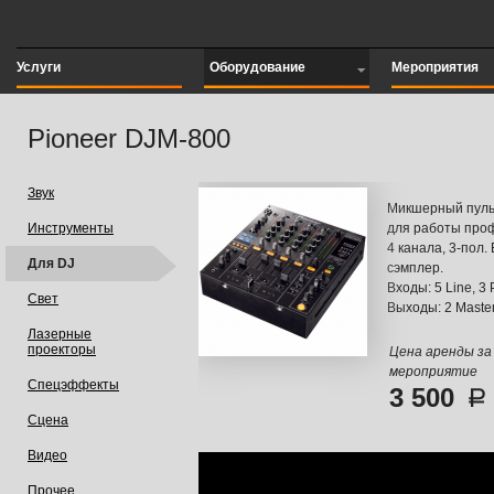
Услуги
Оборудование
Мероприятия
Pioneer DJM-800
Звук
Микшерный пульт
Инструменты
для работы проф
4 канала, 3-пол.
Для DJ
сэмплер.
Входы: 5 Line, 3 
Свет
Выходы: 2 Master,
Лазерные
проекторы
Цена аренды за
мероприятие
Спецэффекты
3 500
Сцена
Видео
Прочее