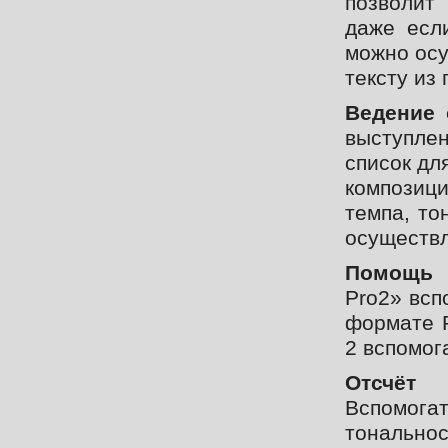
позволит
даже есл
можно осу
тексту из
Ведение 
выступле
список дл
композици
темпа, то
осуществл
Помощь 
Pro2» всп
формате P
2 вспомог
Отсчёт 
Вспомога
тональнос