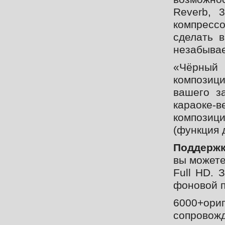
Reverb, 
компресс
сделать 
незабыва
«Чёрный
композиц
вашего з
караоке-в
композиц
(функция 
Поддержк
вы можете
Full HD. 
фоновой п
6000+ор
сопрово