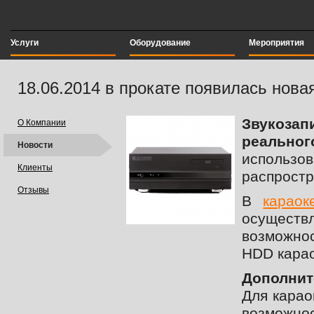
Услуги
Оборудование
Мероприятия
18.06.2014 в прокате появилась новая
Звукозап
О Компании
реальног
Новости
использов
Клиенты
распростр
Отзывы
В
караок
осуществ
возможнос
HDD карао
Дополнит
Для карао
возможнос