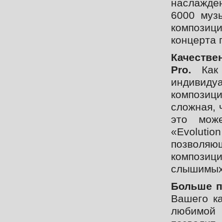
наслажден
6000 муз
композиц
концерта 
Качестве
Pro.
Как 
индивид
композиц
сложная, 
это може
«Evoluti
позволя
композиц
слышимых 
Больше п
Вашего ка
любимой 