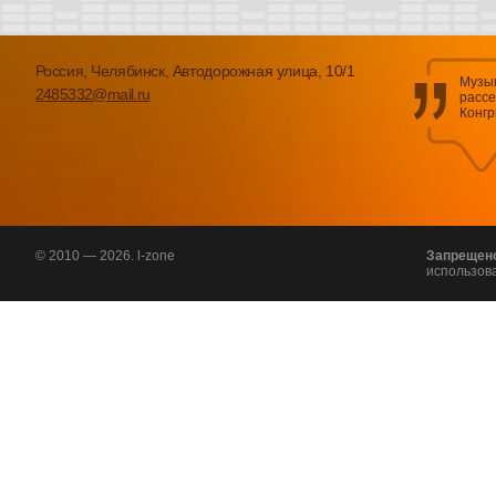
Россия, Челябинск, Автодорожная улица, 10/1
Музык
2485332@mail.ru
рассе
Конгр
© 2010 — 2026. l-zone
Запрещен
использов