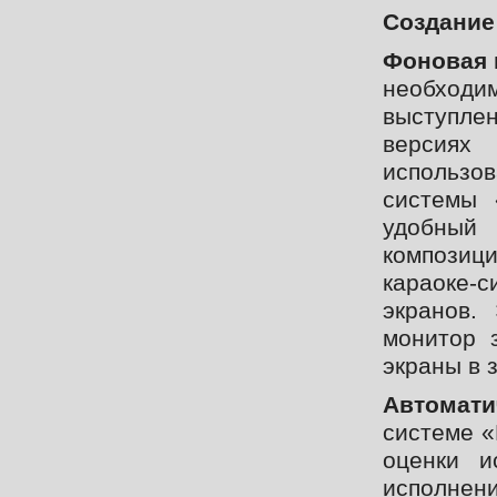
Создание
Фоновая 
необход
выступле
версиях
использов
cистемы 
удобный 
композиц
караоке-с
экранов.
монитор 
экраны в 
Автомати
системе «
оценки и
исполнен